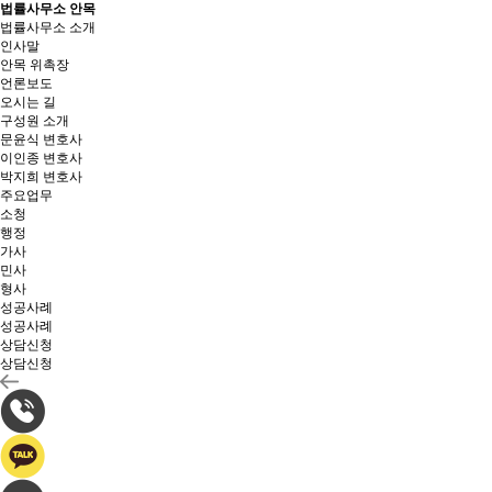
법률사무소 안목
법률사무소 소개
인사말
안목 위촉장
언론보도
오시는 길
구성원 소개
문윤식 변호사
이인종 변호사
박지희 변호사
주요업무
소청
행정
가사
민사
형사
성공사례
성공사례
상담신청
상담신청