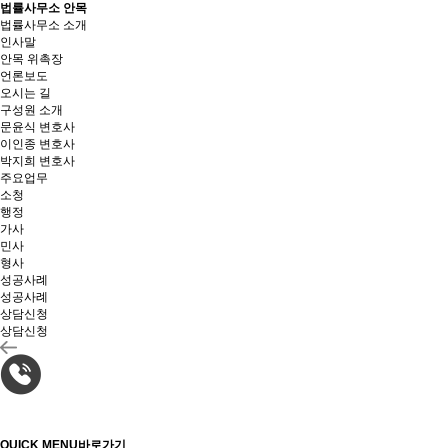
법률사무소 안목
법률사무소 소개
인사말
안목 위촉장
언론보도
오시는 길
구성원 소개
문윤식 변호사
이인종 변호사
박지희 변호사
주요업무
소청
행정
가사
민사
형사
성공사례
성공사례
상담신청
상담신청
QUICK MENU
바로가기